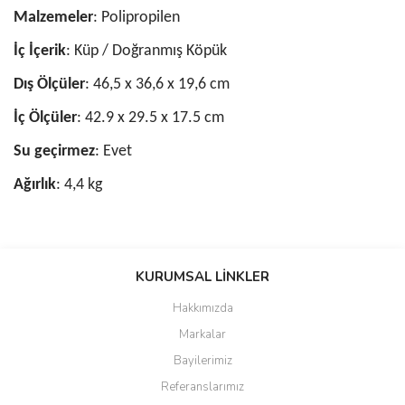
Malzemeler
: Polipropilen
İç İçerik
: Küp / Doğranmış Köpük
Dış Ölçüler
: 46,5 x 36,6 x 19,6 cm
İç Ölçüler
: 42.9 x 29.5 x 17.5 cm
Su geçirmez
: Evet
Ağırlık
: 4,4 kg
Bu ürünün fiyat bilgisi, resim, ürün açıklamalarında ve diğer
konularda yetersiz gördüğünüz noktaları öneri formunu kullanarak
KURUMSAL LİNKLER
tarafımıza iletebilirsiniz.
Görüş ve önerileriniz için teşekkür ederiz.
Hakkımızda
Markalar
Ürün resmi kalitesiz, bozuk veya görüntülenemiyor.
Bayilerimiz
Ürün açıklamasında eksik bilgiler bulunuyor.
Referanslarımız
Ürün bilgilerinde hatalar bulunuyor.