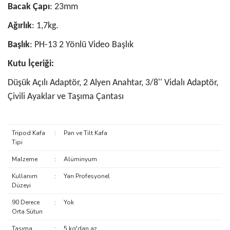
Bacak Çapı
: 23mm
Ağırlık
: 1,7kg.
Başlık
: PH-13 2 Yönlü Video Başlık
Kutu İçeriği:
Düşük Açılı Adaptör, 2 Alyen Anahtar, 3/8'' Vidalı Adaptör,
Çivili Ayaklar ve Taşıma Çantası
Tripod Kafa
:
Pan ve Tilt Kafa
Tipi
Malzeme
:
Alüminyum
Kullanım
:
Yarı Profesyonel
Düzeyi
90 Derece
:
Yok
Orta Sütun
Taşıma
:
5 kg'dan az