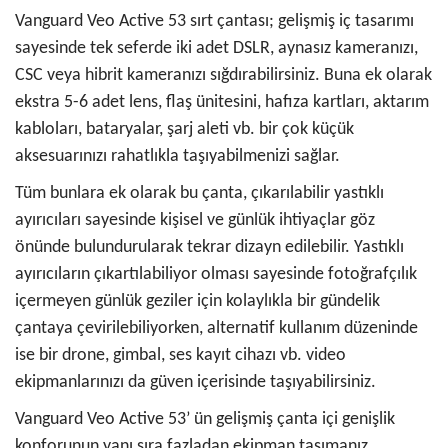
Vanguard Veo Active 53 sırt çantası; gelişmiş iç tasarımı
sayesinde tek seferde iki adet DSLR, aynasız kameranızı,
CSC veya hibrit kameranızı sığdırabilirsiniz. Buna ek olarak
ekstra 5-6 adet lens, flaş ünitesini, hafıza kartları, aktarım
kabloları, bataryalar, şarj aleti vb. bir çok küçük
aksesuarınızı rahatlıkla taşıyabilmenizi sağlar.
Tüm bunlara ek olarak bu çanta, çıkarılabilir yastıklı
ayırıcıları sayesinde kişisel ve günlük ihtiyaçlar göz
önünde bulundurularak tekrar dizayn edilebilir. Yastıklı
ayırıcıların çıkartılabiliyor olması sayesinde fotoğrafçılık
içermeyen günlük geziler için kolaylıkla bir gündelik
çantaya çevirilebiliyorken, alternatif kullanım düzeninde
ise bir drone, gimbal, ses kayıt cihazı vb. video
ekipmanlarınızı da güven içerisinde taşıyabilirsiniz.
Vanguard Veo Active 53’ ün gelişmiş çanta içi genişlik
konforunun yanı sıra fazladan ekipman taşımanız