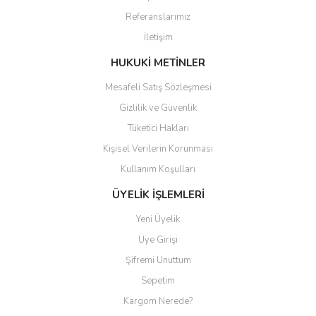
Ürün açıklamasında eksik bilgiler bulunuyor.
Referanslarımız
Ürün bilgilerinde hatalar bulunuyor.
İletişim
Ürün fiyatı diğer sitelerden daha pahalı.
Bu ürüne benzer farklı alternatifler olmalı.
HUKUKİ METİNLER
Mesafeli Satış Sözleşmesi
Gizlilik ve Güvenlik
Tüketici Hakları
Kişisel Verilerin Korunması
Gönder
Kullanım Koşulları
ÜYELİK İŞLEMLERİ
Yeni Üyelik
Üye Girişi
Şifremi Unuttum
Sepetim
Kargom Nerede?