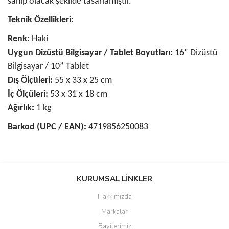
sahip olacak şekilde tasarlamıştır.
Teknik Özellikleri:
Renk:
Haki
Uygun Dizüstü Bilgisayar / Tablet Boyutları:
16” Dizüstü
Bilgisayar / 10” Tablet
Dış Ölçüleri:
55 x 33 x 25 cm
İç Ölçüleri:
53 x 31 x 18 cm
Ağırlık:
1 kg
Barkod (UPC / EAN):
4719856250083
Bu ürünün fiyat bilgisi, resim, ürün açıklamalarında ve diğer
konularda yetersiz gördüğünüz noktaları öneri formunu kullanarak
KURUMSAL LİNKLER
tarafımıza iletebilirsiniz.
Görüş ve önerileriniz için teşekkür ederiz.
Hakkımızda
Markalar
Ürün resmi kalitesiz, bozuk veya görüntülenemiyor.
Bayilerimiz