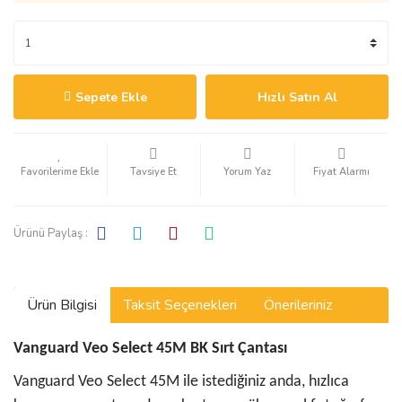
Sepete Ekle
Hızlı Satın Al
Tavsiye Et
Yorum Yaz
Fiyat Alarmı
Ürünü Paylaş :
Ürün Bilgisi
Taksit Seçenekleri
Önerileriniz
Vanguard Veo Select 45M BK Sırt Çantası
Vanguard Veo Select 45M ile istediğiniz anda, hızlıca