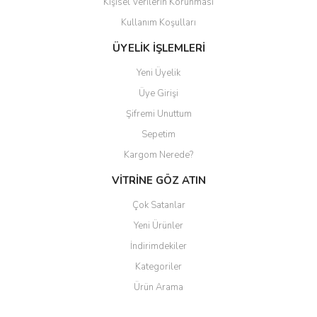
Kişisel Verilerin Korunması
Gönder
Kullanım Koşulları
ÜYELİK İŞLEMLERİ
Yeni Üyelik
Üye Girişi
Şifremi Unuttum
Sepetim
Kargom Nerede?
VİTRİNE GÖZ ATIN
Çok Satanlar
Yeni Ürünler
İndirimdekiler
Kategoriler
Ürün Arama