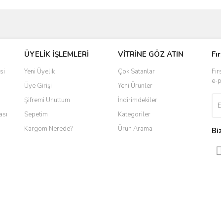
ve diğer konularda yetersiz gördüğünüz noktaları öneri formunu kullanarak taraf
ÜYELİK İŞLEMLERİ
VİTRİNE GÖZ ATIN
Fı
r.
si
Yeni Üyelik
Çok Satanlar
Fır
e-p
Üye Girişi
Yeni Ürünler
Şifremi Unuttum
İndirimdekiler
ası
Sepetim
Kategoriler
Kargom Nerede?
Ürün Arama
Bi
Gönder