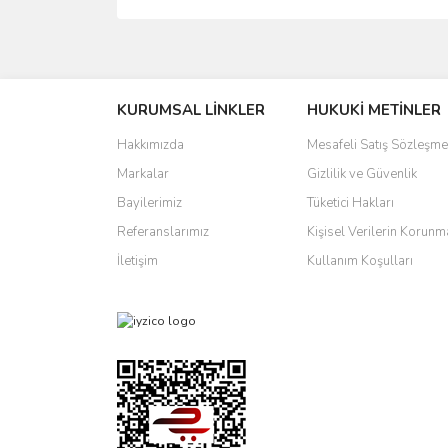
Bu ürünün fiyat bilgisi, resim, ürün açıklamalarında 
Görüş ve önerileriniz için teşekkür ederiz.
KURUMSAL LİNKLER
HUKUKİ METİNLER
Ürün resmi kalitesiz, bozuk veya görüntülenemiyo
Ürün açıklamasında eksik bilgiler bulunuyor.
Hakkımızda
Mesafeli Satış Sözleşme
Ürün bilgilerinde hatalar bulunuyor.
Markalar
Gizlilik ve Güvenlik
Ürün fiyatı diğer sitelerden daha pahalı.
Bayilerimiz
Tüketici Hakları
Bu ürüne benzer farklı alternatifler olmalı.
Referanslarımız
Kişisel Verilerin Korunm
İletişim
Kullanım Koşulları