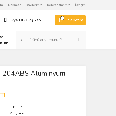
fa
Markalar
Bayilerimiz
Referanslarımız
İletişim
Üye Ol
Giriş Yap
Sepetim
/
ve
nler
B 204ABS Alüminyum
 TL
Tripodlar
Vanguard