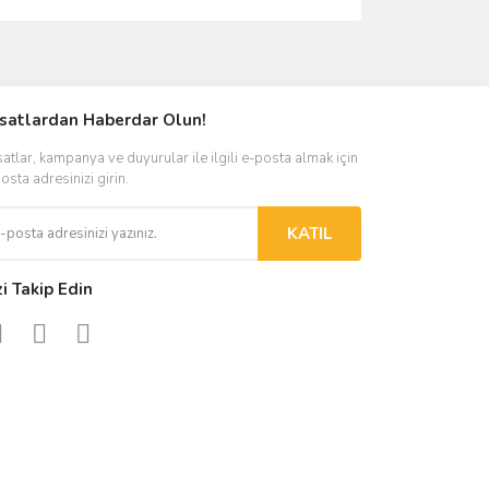
ımıza iletebilirsiniz.
rsatlardan Haberdar Olun!
satlar, kampanya ve duyurular ile ilgili e-posta almak için
osta adresinizi girin.
KATIL
zi Takip Edin