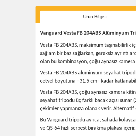
Ürün Bilgisi
Vanguard Vesta FB 204ABS Alüminyum Tr
Vesta FB 204ABS, maksimum taşınabilirlik içi
sağlam bir baz sağlarken, gereksiz ayrıntıla
olan bu kombinasyon, çoğu aynasız kamera ki
Vesta FB 204ABS alüminyum seyahat tripodu ki
cetvel boyutuna –31.5 cm– kadar katlanabilir
Vesta FB 204ABS, çoğu aynasız kamera kitini 
seyahat tripodu üç farklı bacak açısı sunar 
çekimler yapmanıza olanak verir. Alternatif o
Bu Vanguard tripodu ayrıca, sahada kolayca s
ve QS-64 hızlı serbest bırakma plakası içerir.