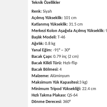
Teknik Özellikler
Renk:
Siyah
Açılmış Yükseklik:
101 cm
Katlanmış Yükseklik:
31.5 cm
Merkezi Kolon Aşağıda Açılmış Yükseklik:
Başlık Modeli:
T-46
Ağırlık:
0.8 kg
Yanal Eğim:
-91° ~ 30°
Bacak Çapı:
0.79 inç (2 cm)
Bacak Kilidi Türü:
Hızlı-flip
Bacak Bölmesi:
4
Malzeme:
Alüminyum
Maksimum Yük Kapasitesi:
3 kg)
Minimum Tripod Yüksekliği:
22.4 cm
Hızlı Takma Plakası:
QS-64
Dönme Derecesi:
360°