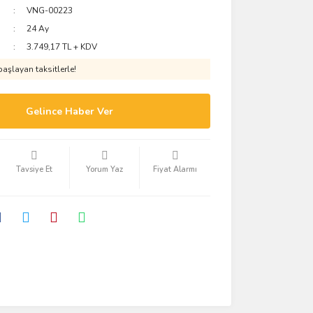
VNG-00223
24 Ay
3.749,17 TL + KDV
aşlayan taksitlerle!
Gelince Haber Ver
Tavsiye Et
Yorum Yaz
Fiyat Alarmı