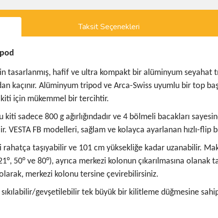
Taksit Seçenekleri
ipod
n tasarlanmış, hafif ve ultra kompakt bir alüminyum seyahat trip
rdan kaçınır. Alüminyum tripod ve Arca-Swiss uyumlu bir top ba
ti için mükemmel bir tercihtir.
ti sadece 800 g ağırlığındadır ve 4 bölmeli bacakları sayesind
. VESTA FB modelleri, sağlam ve kolayca ayarlanan hızlı-flip bac
rahatça taşıyabilir ve 101 cm yüksekliğe kadar uzanabilir. Makr
(21°, 50° ve 80°), ayrıca merkezi kolonun çıkarılmasına olanak t
larak, merkezi kolonu tersine çevirebilirsiniz.
ıkılabilir/gevşetilebilir tek büyük bir kilitleme düğmesine sa